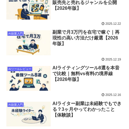
販売先と売れるジャンルを公開
【2026年版】
2025.12.22
副業で月3万円を在宅で稼ぐ｜再
AI副業入門
現性の高い方法だけ厳選【2026
年版】
2025.12.19
AIライティングツール8選を本音
AIツールレビュー
で比較｜無料vs有料の境界線
【2026年版】
2025.12.16
AIライター副業は未経験でもでき
AI副業入門
る？3ヶ月やってわかったこと
【体験談】