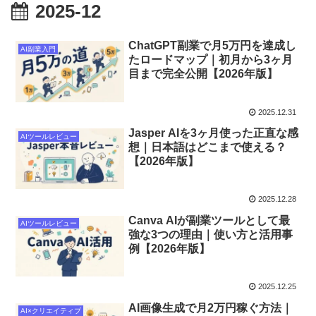
2025-12
ChatGPT副業で月5万円を達成し
AI副業入門
たロードマップ｜初月から3ヶ月
目まで完全公開【2026年版】
2025.12.31
Jasper AIを3ヶ月使った正直な感
AIツールレビュー
想｜日本語はどこまで使える？
【2026年版】
2025.12.28
Canva AIが副業ツールとして最
AIツールレビュー
強な3つの理由｜使い方と活用事
例【2026年版】
2025.12.25
AI画像生成で月2万円稼ぐ方法｜
AI×クリエイティブ