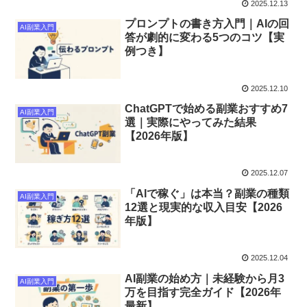
2025.12.13
プロンプトの書き方入門｜AIの回
AI副業入門
答が劇的に変わる5つのコツ【実
例つき】
2025.12.10
ChatGPTで始める副業おすすめ7
AI副業入門
選｜実際にやってみた結果
【2026年版】
2025.12.07
「AIで稼ぐ」は本当？副業の種類
AI副業入門
12選と現実的な収入目安【2026
年版】
2025.12.04
AI副業の始め方｜未経験から月3
AI副業入門
万を目指す完全ガイド【2026年
最新】