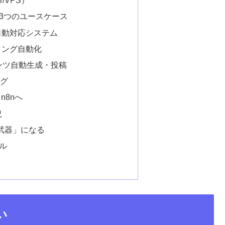
/VPS）
3つのユースケース
自動対応システム
リング自動化
テンツ自動生成・投稿
ング
n8nへ
況
「武器」になる
ル
い