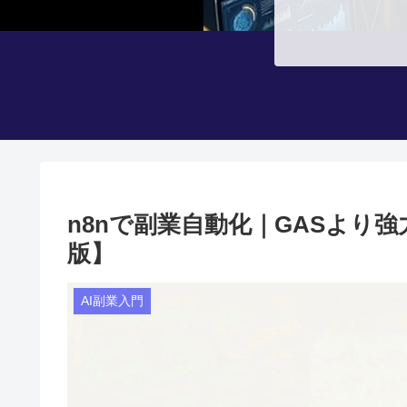
n8nで副業自動化｜GASより強
版】
AI副業入門