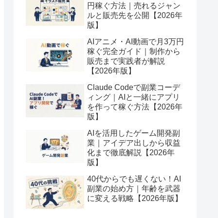
円稼ぐ方法｜売れるジャン
ルと販売先を公開【2026年
版】
AIアニメ・AI動画で月3万円
稼ぐ完全ガイド｜制作から
販売まで実践者が解説
【2026年版】
Claude Codeで副業コーデ
ィング｜AIと一緒にアプリ
を作って稼ぐ方法【2026年
版】
AIを活用したゲーム開発副
業｜アイデア出しから収益
化まで徹底解説【2026年
版】
40代からでも遅くない！AI
副業の始め方｜年齢を武器
に変える戦略【2026年版】