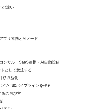
Sとの違い
+アプリ連携とAIノード
ンサル・SaaS連携・AI自動投稿
タントとして受注する
で月額収益化
ンテンツ生成パイプラインを作る
ウド版の選び方
ド版）