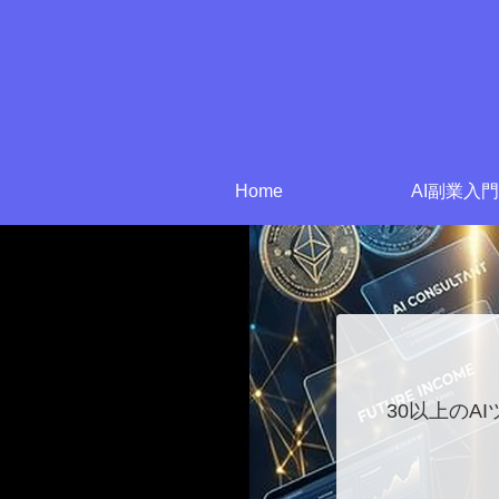
Home
AI副業入門
30以上のA