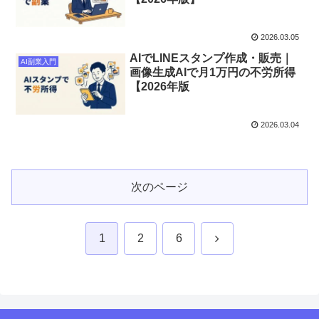
2026.03.05
AIでLINEスタンプ作成・販売｜
AI副業入門
画像生成AIで月1万円の不労所得
【2026年版
2026.03.04
次のページ
次
1
2
6
へ