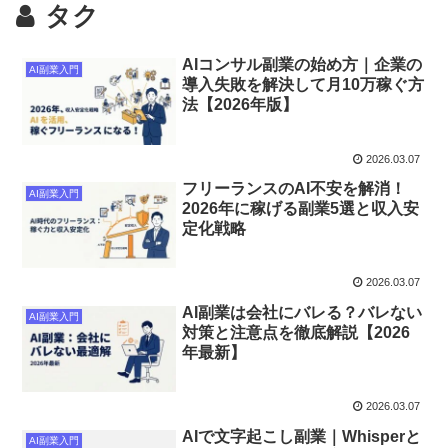
タク
AIコンサル副業の始め方｜企業の
AI副業入門
導入失敗を解決して月10万稼ぐ方
法【2026年版】
2026.03.07
フリーランスのAI不安を解消！
AI副業入門
2026年に稼げる副業5選と収入安
定化戦略
2026.03.07
AI副業は会社にバレる？バレない
AI副業入門
対策と注意点を徹底解説【2026
年最新】
2026.03.07
AIで文字起こし副業｜Whisperと
AI副業入門