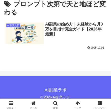
プロンプト次第で天と地ほど変
わる
AI副業の始め方｜未経験から月3
AI副業入門
万を目指す完全ガイド【2026年
最新】
2025.12.01
AI副業ラボ
© 2026 AI副業ラボ.
メニュー
ホーム
検索
トップ
サイドバー